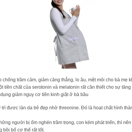
p chống trầm cảm, giảm căng thẳng, lo âu, mệt mỏi cho bà mẹ kh
 tiền chất của serotonin và melatonin rất cần thiết cho sự tăng
 dụng giảm nguy cơ tiền kinh giật ở bà bầu
trì được làn da trẻ đẹp nhờ threonine. Ðó là hoạt chất hình th
hững người bị ốm nghén trầm trọng, con kém phát triển, thì nên
bồi bổ cơ thể rất tốt.