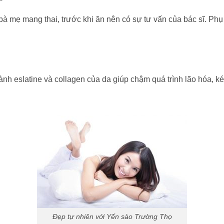
 bà mẹ mang thai, trước khi ăn nên có sự tư vấn của bác sĩ. P
h eslatine và collagen của da giúp chậm quá trình lão hóa, kéo d
Đẹp tự nhiên với Yến sào Trường Thọ