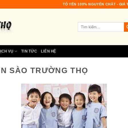
TỔ YẾN 100% NGUYÊN CHẤT - GIÁ T
Tìm
kiếm:
ỊCH VỤ
TIN TỨC
LIÊN HỆ
ẾN SÀO TRƯỜNG THỌ