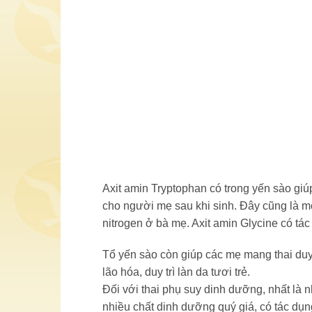
Axit amin Tryptophan có trong yến sào giú
cho người mẹ sau khi sinh. Ðây cũng là một
nitrogen ở bà mẹ. Axit amin Glycine có tác
Tổ yến sào còn giúp các mẹ mang thai duy 
lão hóa, duy trì làn da tươi trẻ.
Ðối với thai phụ suy dinh dưỡng, nhất là n
nhiều chất dinh dưỡng quý giá, có tác dụng 