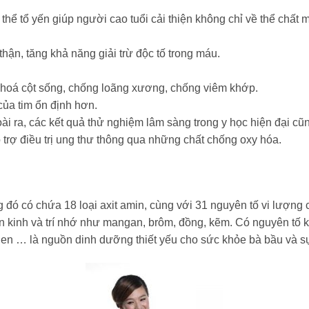
hể tổ yến giúp người cao tuổi cải thiện không chỉ về thể chất m
ận, tăng khả năng giải trừ độc tố trong máu.
 hoá cột sống, chống loãng xương, chống viêm khớp.
của tim ổn định hơn.
i ra, các kết quả thử nghiệm lâm sàng trong y học hiện đại c
 trợ điều trị ung thư thông qua những chất chống oxy hóa.
đó có chứa 18 loại axit amin, cùng với 31 nguyên tố vi lượng cầ
hần kinh và trí nhớ như mangan, brôm, đồng, kẽm. Có nguyên tố k
en … là nguồn dinh dưỡng thiết yếu cho sức khỏe bà bầu và sự p