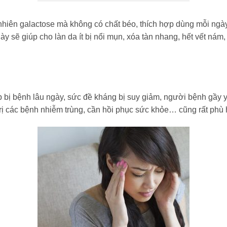
hiên galactose mà không có chất béo, thích hợp dùng mỗi ngày
sẽ giúp cho làn da ít bị nổi mụn, xóa tàn nhang, hết vết nám,
p bị bệnh lâu ngày, sức đề kháng bị suy giảm, người bệnh gầy 
rị các bệnh nhiễm trùng, cần hồi phục sức khỏe… cũng rất phù 