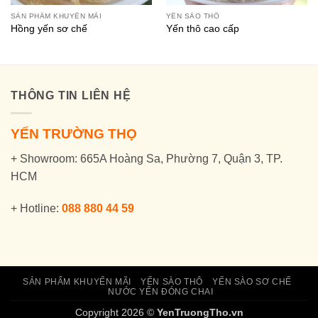
SẢN PHẨM KHUYẾN MÃI
YẾN SÀO THÔ
Hồng yến sơ chế
Yến thô cao cấp
THÔNG TIN LIÊN HỆ
YẾN TRƯỜNG THỌ
+ Showroom: 665A Hoàng Sa, Phường 7, Quận 3, TP.
HCM
+ Hotline:
088 880 44 59
SẢN PHẨM KHUYẾN MÃI
YẾN SÀO THÔ
YẾN SÀO SƠ CHẾ
NƯỚC YẾN ĐÓNG CHAI
Copyright 2026 ©
YenTruongTho.vn