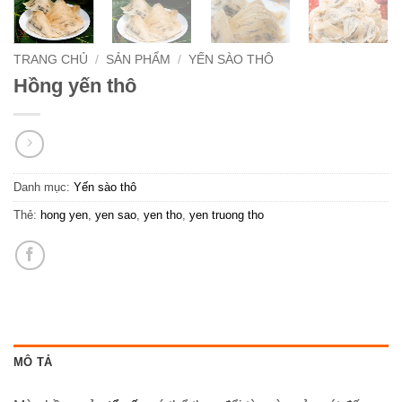
TRANG CHỦ
/
SẢN PHẨM
/
YẾN SÀO THÔ
Hồng yến thô
Danh mục:
Yến sào thô
Thẻ:
hong yen
,
yen sao
,
yen tho
,
yen truong tho
MÔ TẢ