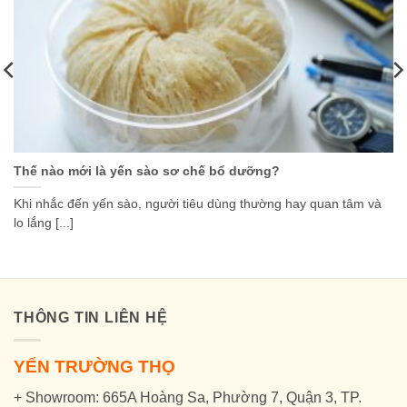
Thế nào mới là yến sào sơ chế bổ dưỡng?
Khi nhắc đến yến sào, người tiêu dùng thường hay quan tâm và
lo lắng [...]
THÔNG TIN LIÊN HỆ
YẾN TRƯỜNG THỌ
+ Showroom: 665A Hoàng Sa, Phường 7, Quận 3, TP.