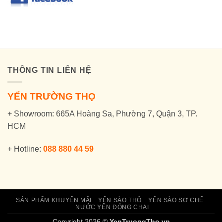
THÔNG TIN LIÊN HỆ
YẾN TRƯỜNG THỌ
+ Showroom: 665A Hoàng Sa, Phường 7, Quận 3, TP.
HCM
+ Hotline:
088 880 44 59
SẢN PHẨM KHUYẾN MÃI
YẾN SÀO THÔ
YẾN SÀO SƠ CHẾ
NƯỚC YẾN ĐÓNG CHAI
Copyright 2026 ©
YenTruongTho.vn