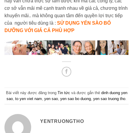
nay vẫn chưa thực sự làm được khi mà các công ty, các
cơ sở vẫn mải mê cạnh tranh nhau về giá cả, chương trình
khuyến mãi.. mà không quan tâm đến quyền lợi trực tiếp
của người tiêu dùng là :
SỬ DỤNG YẾN SÀO BỔ
DƯỠNG VỚI GIÁ CẢ PHÙ HỢP
Bài viết này được đăng trong
Tin tức
và được gắn thẻ
dinh duong yen
sao
,
to yen viet nam
,
yen sao
,
yen sao bo duong
,
yen sao truong tho
.
YENTRUONGTHO