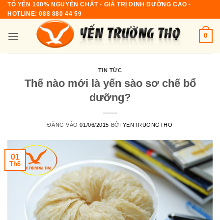
TỔ YẾN 100% NGUYÊN CHẤT - GIÁ TRỊ DINH DƯỠNG CAO‎ -
Bỏ
HOTLINE: 088 880 44 59
qua
nội
0
dung
TIN TỨC
Thế nào mới là yến sào sơ chế bổ
dưỡng?
ĐĂNG VÀO
01/06/2015
BỞI
YENTRUONGTHO
01
Th6